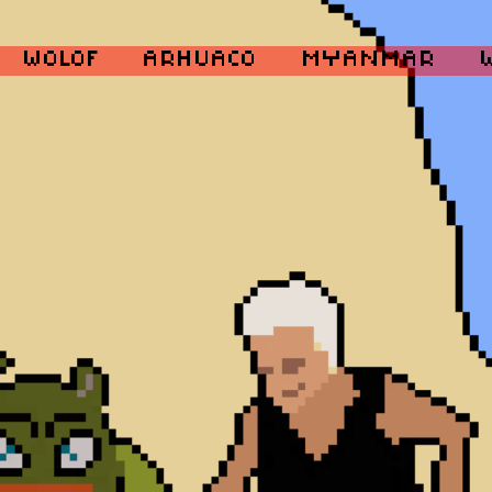
WOLOF
ARHUACO
MYANMAR